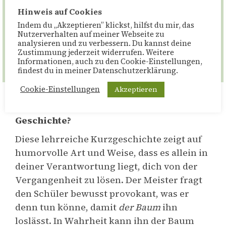
Baumstumpf, umklammerte ihn und
Hinweis auf Cookies
jammerte:
Indem du „Akzeptieren” klickst, hilfst du mir, das
Nutzerverhalten auf meiner Webseite zu
„Was kann ich tun, damit dieser Baum mich
analysieren und zu verbessern. Du kannst deine
Zustimmung jederzeit widerrufen. Weitere
loslässt?”
Informationen, auch zu den Cookie-Einstellungen,
findest du in meiner Datenschutzerklärung.
Akzeptieren
Cookie-Einstellungen
Welche Antworten gibt dir diese
Geschichte?
Diese lehrreiche Kurzgeschichte zeigt auf
humorvolle Art und Weise, dass es allein in
deiner Verantwortung liegt, dich von der
Vergangenheit zu lösen. Der Meister fragt
den Schüler bewusst provokant, was er
denn tun könne, damit
der Baum
ihn
loslässt. In Wahrheit kann ihn der Baum