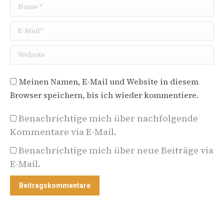
Name *
E-Mail *
X
Website
Mein Newsletter
Meinen Namen, E-Mail und Website in diesem
Wenn du magst, informiere ich
Browser speichern, bis ich wieder kommentiere.
dich über Neuigkeiten. Ich
schicke nur wenige E-Mails
Benachrichtige mich über nachfolgende
pro Jahr. Hand drauf!
Kommentare via E-Mail.
E-Mail
Benachrichtige mich über neue Beiträge via
E-Mail.
Beitragskommentare
Vorname