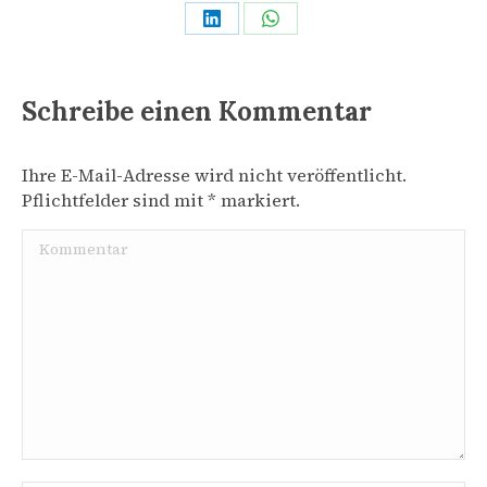
Share
Share
on
on
LinkedIn
WhatsApp
Schreibe einen Kommentar
Ihre E-Mail-Adresse wird nicht veröffentlicht.
Pflichtfelder sind mit
*
markiert.
Kommentar