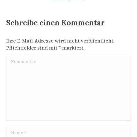
Share
Share
on
on
LinkedIn
WhatsApp
Schreibe einen Kommentar
Ihre E-Mail-Adresse wird nicht veröffentlicht.
Pflichtfelder sind mit
*
markiert.
Kommentar
Name *