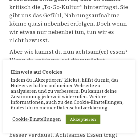
kritisch die „To-Go-Kultur” hinterfragst. Sie
gibt uns das Gefühl, Nahrungsaufnahme
könne quasi nebenbei erfolgen. Doch wenn
wir etwas nur nebenbei tun, tun wir es
nicht bewusst.
Aber wie kannst du nun achtsam(er) essen?
Wenn du anfängst, sei dir zunächst
bewusst, was du da isst. Das bedeutet, dass
Hinweis auf Cookies
du dein Frühstück, Mittag- oder
Indem du „Akzeptieren” klickst, hilfst du mir, das
Abendessen – oder auch jedes einzelne
Nutzerverhalten auf meiner Webseite zu
analysieren und zu verbessern. Du kannst deine
Nahrungsmittel, wie etwa einen Apfel – als
Zustimmung jederzeit widerrufen. Weitere
etwas ansiehst, was es zu würdigen gilt. Du
Informationen, auch zu den Cookie-Einstellungen,
findest du in meiner Datenschutzerklärung.
kannst dankbar sein, es genießen zu
dürfen. Wenn du achtsam isst, wirst du
Akzeptieren
Cookie-Einstellungen
feststellen, dass du länger kaust und damit
besser verdaust. Achtsames Essen trägt