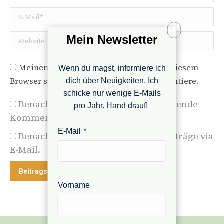
E-Mail *
X
Website
Mein Newsletter
Meinen Namen, E-Mail und Website in diesem
Wenn du magst, informiere ich
Browser speichern, bis ich wieder kommentiere.
dich über Neuigkeiten. Ich
schicke nur wenige E-Mails
Benachrichtige mich über nachfolgende
pro Jahr. Hand drauf!
Kommentare via E-Mail.
E-Mail
Benachrichtige mich über neue Beiträge via
E-Mail.
Beitragskommentare
Vorname